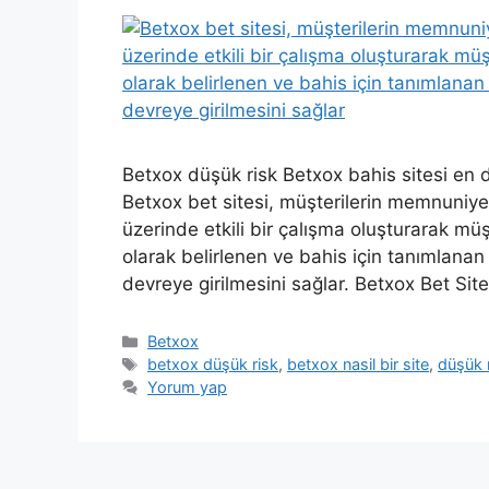
Betxox düşük risk Betxox bahis sitesi en d
Betxox bet sitesi, müşterilerin memnuniyet
üzerinde etkili bir çalışma oluşturarak müş
olarak belirlenen ve bahis için tanımlanan
devreye girilmesini sağlar. Betxox Bet Site
Kategoriler
Betxox
Etiketler
betxox düşük risk
,
betxox nasil bir site
,
düşük 
Yorum yap