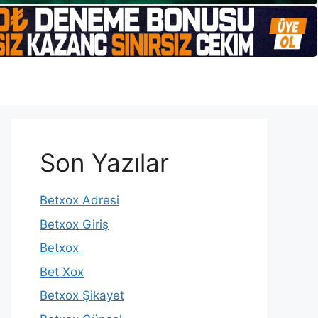
Son Yazılar
Betxox Adresi
Betxox Giriş
Betxox
Bet Xox
Betxox Şikayet