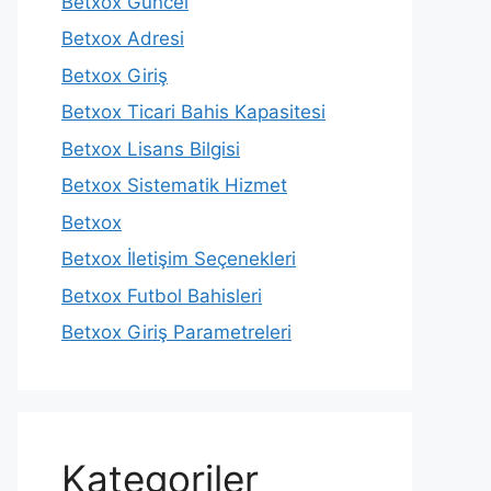
Betxox Güncel
Betxox Adresi
Betxox Giriş
Betxox Ticari Bahis Kapasitesi
Betxox Lisans Bilgisi
Betxox Sistematik Hizmet
Betxox
Betxox İletişim Seçenekleri
Betxox Futbol Bahisleri
Betxox Giriş Parametreleri
Kategoriler