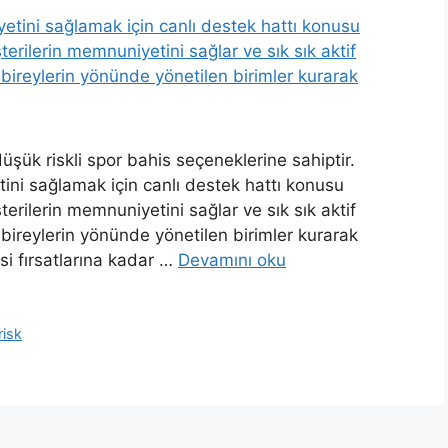
üşük riskli spor bahis seçeneklerine sahiptir.
ini sağlamak için canlı destek hattı konusu
terilerin memnuniyetini sağlar ve sık sık aktif
 bireylerin yönünde yönetilen birimler kurarak
si fırsatlarına kadar …
Devamını oku
risk