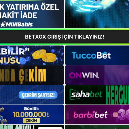
BETXOX GİRİŞ İÇİN TIKLAYINIZ!