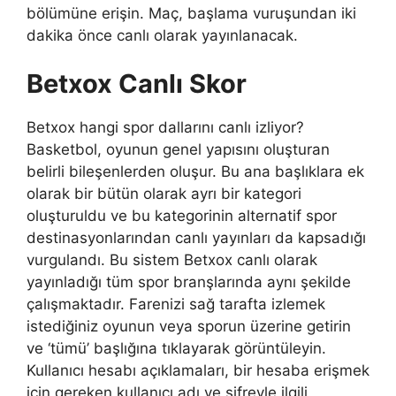
bölümüne erişin. Maç, başlama vuruşundan iki
dakika önce canlı olarak yayınlanacak.
Betxox Canlı Skor
Betxox hangi spor dallarını canlı izliyor?
Basketbol, ​​oyunun genel yapısını oluşturan
belirli bileşenlerden oluşur. Bu ana başlıklara ek
olarak bir bütün olarak ayrı bir kategori
oluşturuldu ve bu kategorinin alternatif spor
destinasyonlarından canlı yayınları da kapsadığı
vurgulandı. Bu sistem Betxox canlı olarak
yayınladığı tüm spor branşlarında aynı şekilde
çalışmaktadır. Farenizi sağ tarafta izlemek
istediğiniz oyunun veya sporun üzerine getirin
ve ‘tümü’ başlığına tıklayarak görüntüleyin.
Kullanıcı hesabı açıklamaları, bir hesaba erişmek
için gereken kullanıcı adı ve şifreyle ilgili