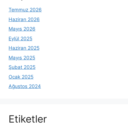
Temmuz 2026
Haziran 2026
Mayıs 2026
Eylül 2025
Haziran 2025
Mayıs 2025
Şubat 2025
Ocak 2025
Ağustos 2024
Etiketler