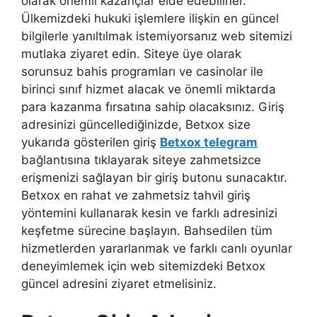
olarak önemli kazançlar elde edebilirler.
Ülkemizdeki hukuki işlemlere ilişkin en güncel
bilgilerle yanıltılmak istemiyorsanız web sitemizi
mutlaka ziyaret edin. Siteye üye olarak
sorunsuz bahis programları ve casinolar ile
birinci sınıf hizmet alacak ve önemli miktarda
para kazanma fırsatına sahip olacaksınız. Giriş
adresinizi güncellediğinizde, Betxox size
yukarıda gösterilen giriş
Betxox telegram
bağlantısına tıklayarak siteye zahmetsizce
erişmenizi sağlayan bir giriş butonu sunacaktır.
Betxox en rahat ve zahmetsiz tahvil giriş
yöntemini kullanarak kesin ve farklı adresinizi
keşfetme sürecine başlayın. Bahsedilen tüm
hizmetlerden yararlanmak ve farklı canlı oyunlar
deneyimlemek için web sitemizdeki Betxox
güncel adresini ziyaret etmelisiniz.