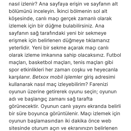
nasıl izlenir? Ana sayfaya erişin ve sayfanın alt
bölümünü inceleyin. İkinci bölmenin sol alt
köşesinde, canlı maçı gerçek zamanlı olarak
izlemek için bir düğme bulabilirsiniz. Ana
sayfanın sağ tarafındaki yeni bir sekmeye
erişmek için belirlenen düğmeye tıklamanız
yeterlidir. Yeni bir sekme açarak maçı canlı
olarak izleme imkanına sahip olacaksınız. Futbol
maçları, basketbol maçları, tenis maçları gibi
spor etkinlikleri her zaman coşku ve heyecanla
karşılanır.
Betxox mobil işlemler
giriş adresimi
kullanarak nasıl maç izleyebilirim? Farenizi
oyunun üzerine getirerek oyunu seçin; oyunun
adı ve başlangıç ​​zamanı sağ tarafta
görünecektir. Oyunun canlı yayını ekranda belirli
bir süre boyunca görüntülenir. Maçı izlemek için
oyunun başlamasından iki dakika önce web
sitesinde oturum açın ve ekranınızın belirlenen