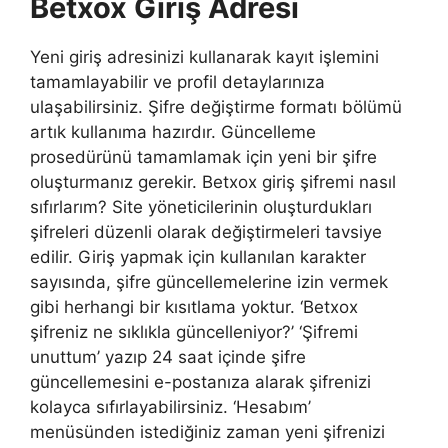
Betxox Giriş Adresi
Yeni giriş adresinizi kullanarak kayıt işlemini
tamamlayabilir ve profil detaylarınıza
ulaşabilirsiniz. Şifre değiştirme formatı bölümü
artık kullanıma hazırdır. Güncelleme
prosedürünü tamamlamak için yeni bir şifre
oluşturmanız gerekir. Betxox giriş şifremi nasıl
sıfırlarım? Site yöneticilerinin oluşturdukları
şifreleri düzenli olarak değiştirmeleri tavsiye
edilir. Giriş yapmak için kullanılan karakter
sayısında, şifre güncellemelerine izin vermek
gibi herhangi bir kısıtlama yoktur. ‘Betxox
şifreniz ne sıklıkla güncelleniyor?’ ‘Şifremi
unuttum’ yazıp 24 saat içinde şifre
güncellemesini e-postanıza alarak şifrenizi
kolayca sıfırlayabilirsiniz. ‘Hesabım’
menüsünden istediğiniz zaman yeni şifrenizi