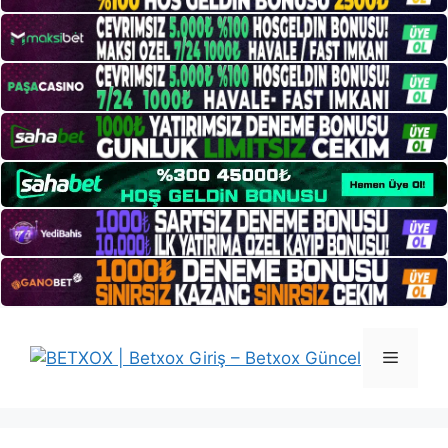
İçeriğe
atla
Menü