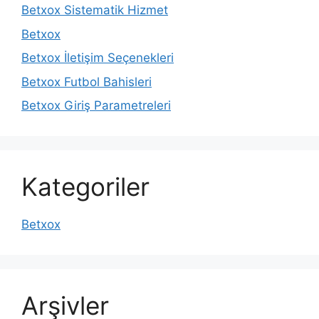
Betxox Sistematik Hizmet
Betxox
Betxox İletişim Seçenekleri
Betxox Futbol Bahisleri
Betxox Giriş Parametreleri
Kategoriler
Betxox
Arşivler