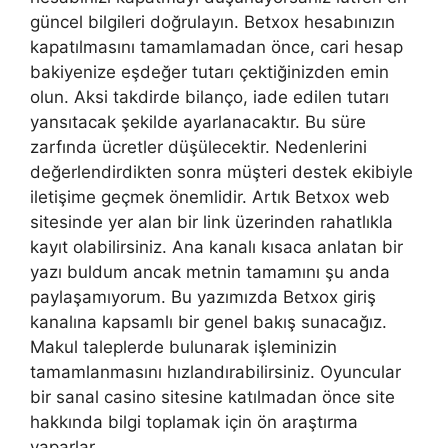
güncel bilgileri doğrulayın. Betxox hesabınızın
kapatılmasını tamamlamadan önce, cari hesap
bakiyenize eşdeğer tutarı çektiğinizden emin
olun. Aksi takdirde bilanço, iade edilen tutarı
yansıtacak şekilde ayarlanacaktır. Bu süre
zarfında ücretler düşülecektir. Nedenlerini
değerlendirdikten sonra müşteri destek ekibiyle
iletişime geçmek önemlidir. Artık Betxox web
sitesinde yer alan bir link üzerinden rahatlıkla
kayıt olabilirsiniz. Ana kanalı kısaca anlatan bir
yazı buldum ancak metnin tamamını şu anda
paylaşamıyorum. Bu yazımızda Betxox giriş
kanalına kapsamlı bir genel bakış sunacağız.
Makul taleplerde bulunarak işleminizin
tamamlanmasını hızlandırabilirsiniz. Oyuncular
bir sanal casino sitesine katılmadan önce site
hakkında bilgi toplamak için ön araştırma
yaparlar.