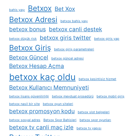
Betxox
Bet Xox
bahis yaşı
Betxox Adresi
betxox bahis yaşı
betxox bonus
betxox canli destek
betxox giris twitter
betxox düşük risk
betxox giris yap
Betxox Giriş
betxox giriş parametreleri
Betxox Güncel
betxox güncel adresi
Betxox Hesap Açma
betxox kaç oldu
betxox kesintisiz hizmet
Betxox Kullanıcı Memnuniyeti
betxox lisans güvenilirliği
betxox mevduat prosedürü
betxox mobil giriş
betxox nasil bir site
betxox oyun siteleri
betxox promosyon kodu
betxox slot belgeleri
betxox sosyal adres
Betxox Spor Bahisleri
betxox spor oyunları
betxox tv canli maç izle
betxox tv yapısı