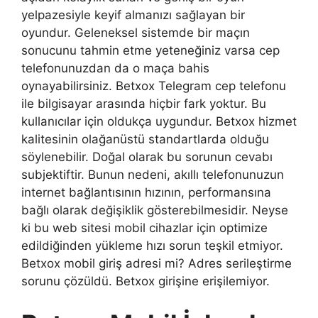
yelpazesiyle keyif almanızı sağlayan bir
oyundur. Geleneksel sistemde bir maçın
sonucunu tahmin etme yeteneğiniz varsa cep
telefonunuzdan da o maça bahis
oynayabilirsiniz. Betxox Telegram cep telefonu
ile bilgisayar arasında hiçbir fark yoktur. Bu
kullanıcılar için oldukça uygundur. Betxox hizmet
kalitesinin olağanüstü standartlarda olduğu
söylenebilir. Doğal olarak bu sorunun cevabı
subjektiftir. Bunun nedeni, akıllı telefonunuzun
internet bağlantısının hızının, performansına
bağlı olarak değişiklik gösterebilmesidir. Neyse
ki bu web sitesi mobil cihazlar için optimize
edildiğinden yükleme hızı sorun teşkil etmiyor.
Betxox mobil giriş adresi mi? Adres serileştirme
sorunu çözüldü. Betxox girişine erişilemiyor.