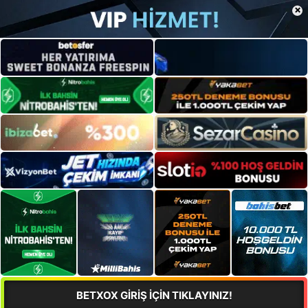
×
BETXOX GİRİŞ İÇİN TIKLAYINIZ!