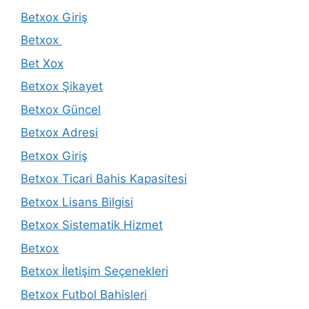
Betxox Giriş
Betxox
Bet Xox
Betxox Şikayet
Betxox Güncel
Betxox Adresi
Betxox Giriş
Betxox Ticari Bahis Kapasitesi
Betxox Lisans Bilgisi
Betxox Sistematik Hizmet
Betxox
Betxox İletişim Seçenekleri
Betxox Futbol Bahisleri