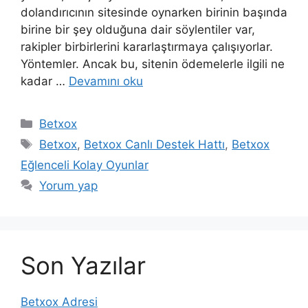
dolandırıcının sitesinde oynarken birinin başında
birine bir şey olduğuna dair söylentiler var,
rakipler birbirlerini kararlaştırmaya çalışıyorlar.
Yöntemler. Ancak bu, sitenin ödemelerle ilgili ne
kadar …
Devamını oku
Kategoriler
Betxox
Etiketler
Betxox
,
Betxox Canlı Destek Hattı
,
Betxox
Eğlenceli Kolay Oyunlar
Yorum yap
Son Yazılar
Betxox Adresi