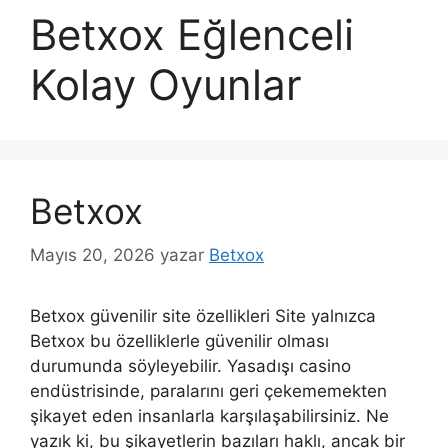
Betxox Eğlenceli
Kolay Oyunlar
Betxox
Mayıs 20, 2026
yazar
Betxox
Betxox güvenilir site özellikleri Site yalnızca
Betxox bu özelliklerle güvenilir olması
durumunda söyleyebilir. Yasadışı casino
endüstrisinde, paralarını geri çekememekten
şikayet eden insanlarla karşılaşabilirsiniz. Ne
yazık ki, bu şikayetlerin bazıları haklı, ancak bir