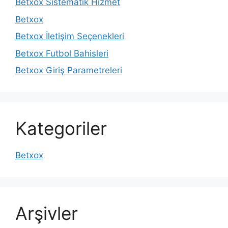
Betxox Sistematik Hizmet
Betxox
Betxox İletişim Seçenekleri
Betxox Futbol Bahisleri
Betxox Giriş Parametreleri
Kategoriler
Betxox
Arşivler