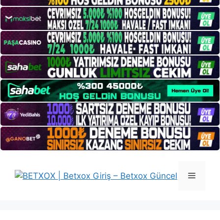
İçeriğe
atla
Menü