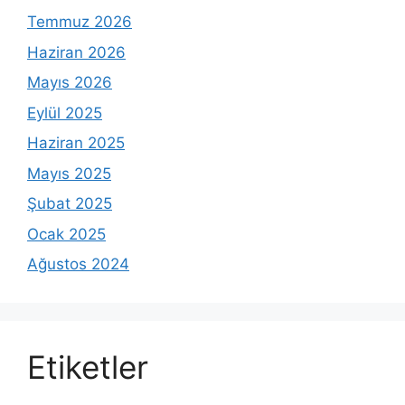
Temmuz 2026
Haziran 2026
Mayıs 2026
Eylül 2025
Haziran 2025
Mayıs 2025
Şubat 2025
Ocak 2025
Ağustos 2024
Etiketler